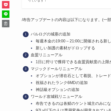
っています！
/布告アップデートの内容は以下になります。(一部
バルログの城塞の追加
毎週木金の19:00 – 21:00に開催され
新しい加護の素材がドロップする
血盟リニューアル
1日に狩りで獲得できる血盟貢献度の上限が15,
マジックドールリニューアル
オプションが潜在石として着脱、トレード
祝福されたランク6MDの追加
神話級オプションの追加
ワールド攻城戦リニューアル
布告できるのは各鯖のケント城主のみにな
97Lv以下の人は専用変身が用意されてい