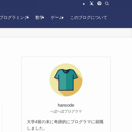
プログラミング
数学
ゲーム
このブログについて
hansode
へぼへぼプログラマ
大学4留の末に奇跡的にプログラマに就職
しました。