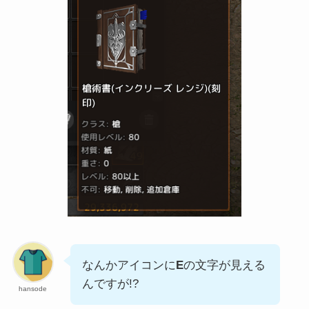
なんかアイコンに
E
の文字が見える
んですが!?
hansode